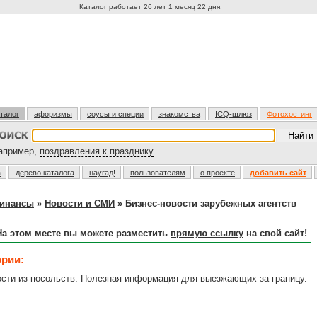
Каталог работает 26 лет 1 месяц 22 дня.
талог
афоризмы
соусы и специи
знакомства
ICQ-шлюз
Фотохостинг
пример,
поздравления к празднику
а
дерево каталога
наугад!
пользователям
о проекте
добавить сайт
финансы
»
Новости и СМИ
» Бизнес-новости зарубежных агентств
На этом месте вы можете разместить
прямую ссылку
на свой сайт!
ории:
ти из посольств. Полезная информация для выезжающих за границу.