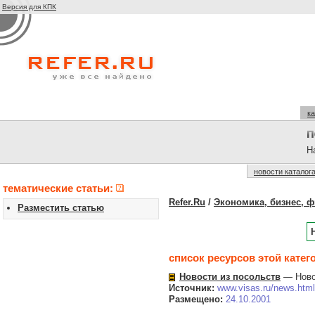
Версия для КПК
ка
На
новости каталог
тематические статьи:
Refer.Ru
/
Экономика, бизнес, 
Разместить статью
список ресурсов этой катег
Новости из посольств
— Новос
Источник:
www.visas.ru/news.html
Размещено:
24.10.2001