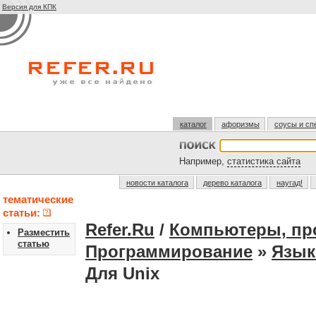
Версия для КПК
каталог
афоризмы
соусы и сп
Например,
статистика сайта
новости каталога
дерево каталога
наугад!
тематические
статьи:
Refer.Ru
/
Компьютеры, пр
Разместить
статью
Программирование
»
Язык
Для Unix