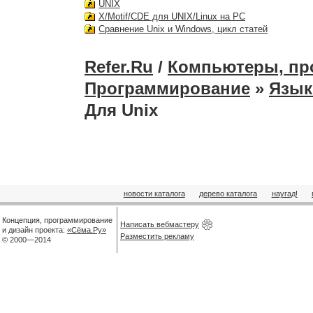
UNIX
X/Motif/CDE для UNIX/Linux на PC
Сравнение Unix и Windows, цикл статей
Refer.Ru
/
Компьютеры, пр
Программирование
»
Язык
Для Unix
новости каталога
дерево каталога
наугад!
Концепция, программирование
Написать вебмастеру
и дизайн проекта:
«Сёма.Ру»
Разместить рекламу
© 2000—2014