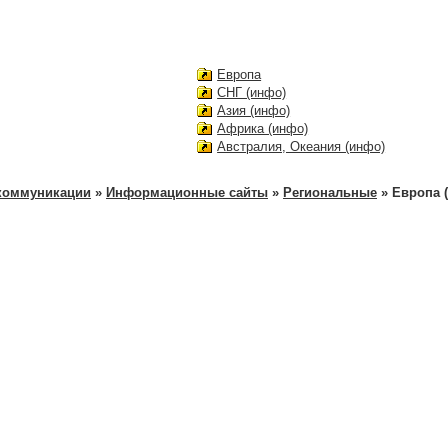
Европа
СНГ (инфо)
Азия (инфо)
Африка (инфо)
Австралия, Океания (инфо)
екоммуникации
»
Информационные сайты
»
Региональные
» Европа 