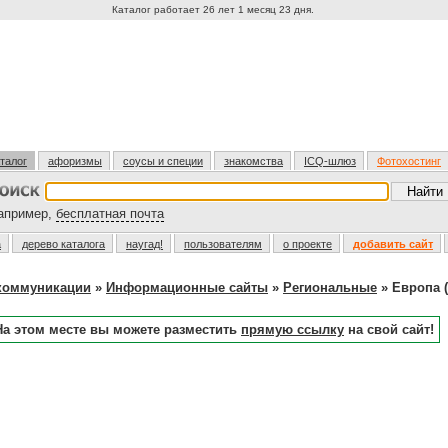
Каталог работает 26 лет 1 месяц 23 дня.
талог
афоризмы
соусы и специи
знакомства
ICQ-шлюз
Фотохостинг
пример,
бесплатная почта
а
дерево каталога
наугад!
пользователям
о проекте
добавить сайт
екоммуникации
»
Информационные сайты
»
Региональные
» Европа 
На этом месте вы можете разместить
прямую ссылку
на свой сайт!