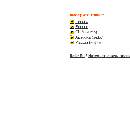
смотрите также:
Европа
Европа
США (инфо)
Америка (инфо)
Россия (инфо)
Refer.Ru
/
Интернет, связь, тел