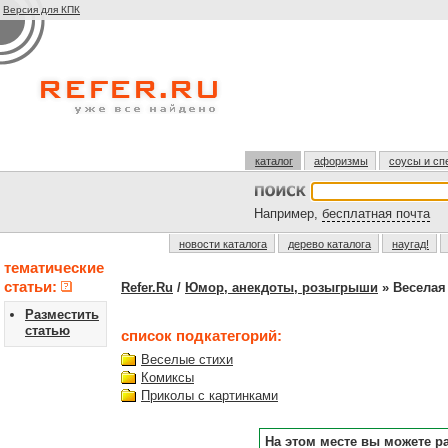
Версия для КПК
каталог
афоризмы
соусы и сп
Например,
бесплатная почта
новости каталога
дерево каталога
наугад!
тематические
статьи:
Refer.Ru
/
Юмор, анекдоты, розыгрыши
» Веселая
Разместить
статью
список подкатегорий:
Веселые стихи
Комиксы
Приколы с картинками
На этом месте вы можете р