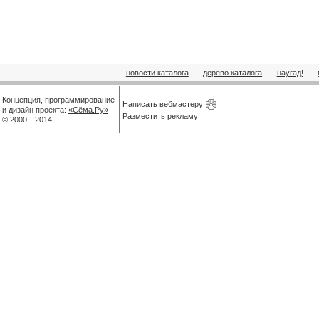
новости каталога
дерево каталога
наугад!
Концепция, программирование
Написать вебмастеру
и дизайн проекта:
«Сёма.Ру»
Разместить рекламу
© 2000—2014