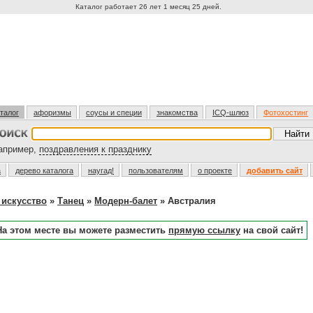
Каталог работает 26 лет 1 месяц 25 дней.
талог
афоризмы
соусы и специи
знакомства
ICQ-шлюз
Фотохостинг
пример,
поздравления к празднику
а
дерево каталога
наугад!
пользователям
о проекте
добавить сайт
 искусство
»
Танец
»
Модерн-балет
» Австралия
На этом месте вы можете разместить
прямую ссылку
на свой сайт!