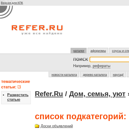
Версия для КПК
каталог
афоризмы
соусы и сп
Например,
рефераты
новости каталога
дерево каталога
наугад!
тематические
статьи:
Refer.Ru
/
Дом, семья, уют
Разместить
статью
список подкатегорий:
Доски объявлений