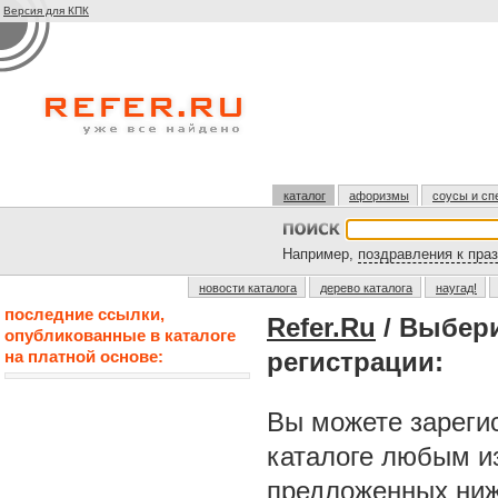
Версия для КПК
каталог
афоризмы
соусы и сп
Например,
поздравления к пра
новости каталога
дерево каталога
наугад!
последние ссылки,
Refer.Ru
/ Выбер
опубликованные в каталоге
на платной основе:
регистрации:
Вы можете зарегис
каталоге любым и
предложенных ниж