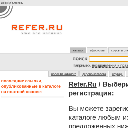
Версия для КПК
каталог
афоризмы
соусы и сп
Например,
поздравления к пра
новости каталога
дерево каталога
наугад!
последние ссылки,
Refer.Ru
/ Выбер
опубликованные в каталоге
на платной основе:
регистрации:
Вы можете зарегис
каталоге любым и
предложенных ниж