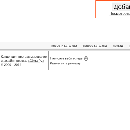
Посмотреть
новости каталога
дерево каталога
наугад!
Концепция, программирование
Написать вебмастеру
и дизайн проекта:
«Сёма.Ру»
Разместить рекламу
© 2000—2014