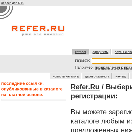
Версия для КПК
каталог
афоризмы
соусы и сп
Например,
поздравления к пра
новости каталога
дерево каталога
наугад!
последние ссылки,
Refer.Ru
/ Выбер
опубликованные в каталоге
на платной основе:
регистрации:
Вы можете зарегис
каталоге любым и
предложенных ниж