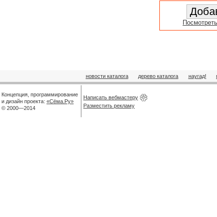
Посмотреть
новости каталога
дерево каталога
наугад!
Концепция, программирование
Написать вебмастеру
и дизайн проекта:
«Сёма.Ру»
Разместить рекламу
© 2000—2014