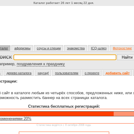
Каталог работает 26 лет 1 месяц 22 дня.
талог
афоризмы
соусы и специи
знакомства
ICQ-шлюз
Фотохостинг
пример,
поздравления к празднику
а
дерево каталога
наугад!
пользователям
о проекте
добавить сайт
истрации:
й сайт в каталоге любым из четырёх способов, предложенных ниже, или
зможность разместить баннер на всех страницах каталога.
Статистика бесплатных регистраций:
изменениями 20%
Статистика ведётся с 8 октября 2008 года.