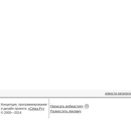
новости каталога
Концепция, программирование
Написать вебмастеру
и дизайн проекта:
«Сёма.Ру»
Разместить рекламу
© 2000—2014