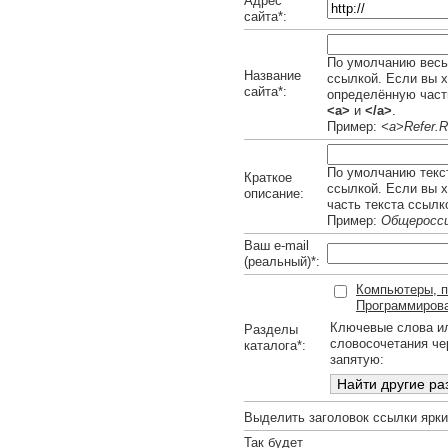
Адрес
сайта*:
По умолчанию весь 
Название
ссылкой. Если вы х
сайта*:
определённую часть
<a>
и
</a>
.
Пример:
<a>Refer.R
По умолчанию текст
Краткое
ссылкой. Если вы 
описание:
часть текста ссылк
Пример:
Общеросси
Ваш e-mail
(реальный)*:
Компьютеры, п
Программирова
Ключевые слова и
Разделы
словосочетания че
каталога*:
запятую:
Выделить заголовок ссылки ярк
Так будет