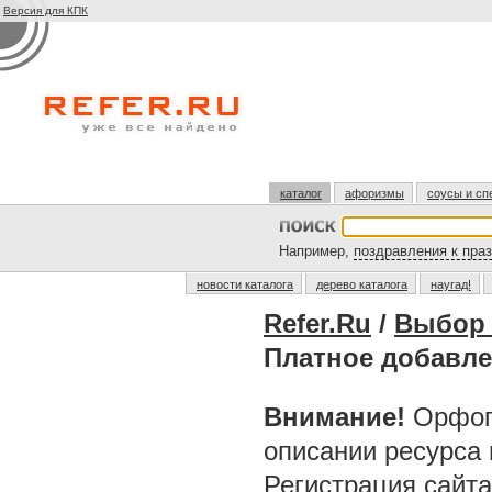
Версия для КПК
каталог
афоризмы
соусы и сп
Например,
поздравления к пра
новости каталога
дерево каталога
наугад!
Refer.Ru
/
Выбор 
Платное добавл
Внимание!
Орфог
описании ресурса
Регистрация сайт