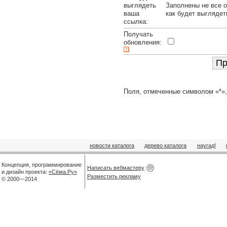
выглядеть
Заполнены не все о
ваша
как будет выглядет
ссылка:
Получать
обновления:
Поля, отмеченные символом «*»,
новости каталога
дерево каталога
наугад!
Концепция, программирование
Написать вебмастеру
и дизайн проекта:
«Сёма.Ру»
Разместить рекламу
© 2000—2014