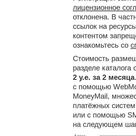
лицензионное сог
отклонена. В част
ссылок на ресурсы
контентом запреще
ознакомьтесь со
с
Стоимость размещ
разделе каталога 
2 у.е. за 2 месяца
с помощью WebMon
MoneyMail, множес
платёжных систем
или с помощью SM
на следующем шаг