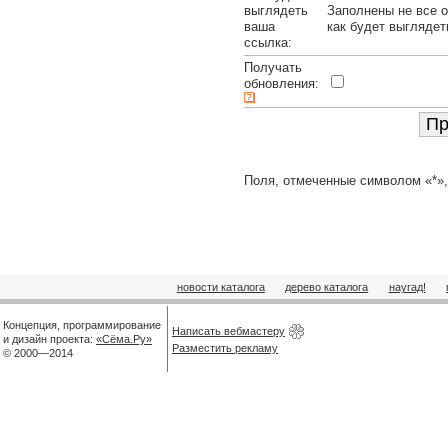
выглядеть
Заполнены не все о
ваша
как будет выглядет
ссылка:
Получать
обновления:
Поля, отмеченные символом «*»,
новости каталога
дерево каталога
наугад!
Концепция, программирование
Написать вебмастеру
и дизайн проекта:
«Сёма.Ру»
Разместить рекламу
© 2000—2014