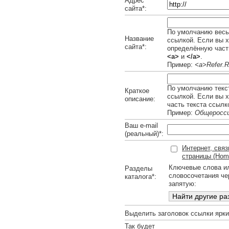
Адрес
сайта*:
По умолчанию весь 
Название
ссылкой. Если вы х
сайта*:
определённую часть
<a>
и
</a>
.
Пример:
<a>Refer.R
По умолчанию текст
Краткое
ссылкой. Если вы 
описание:
часть текста ссылк
Пример:
Общеросси
Ваш e-mail
(реальный)*:
Интернет, свя
страницы (Home
Ключевые слова и
Разделы
словосочетания че
каталога*:
запятую:
Выделить заголовок ссылки ярк
Так будет