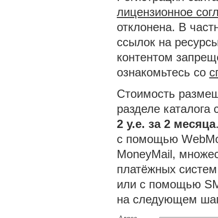
лицензионное сог
отклонена. В част
ссылок на ресурсы
контентом запреще
ознакомьтесь со
с
Стоимость размещ
разделе каталога 
2 у.е. за 2 месяца
с помощью WebMon
MoneyMail, множес
платёжных систем
или с помощью SM
на следующем шаг