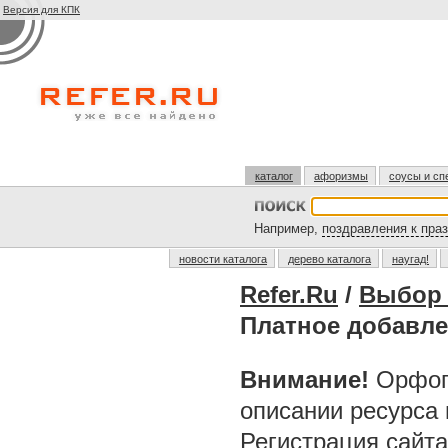
Версия для КПК
каталог
афоризмы
соусы и сп
Например,
поздравления к пра
новости каталога
дерево каталога
наугад!
Refer.Ru
/
Выбор 
Платное добавл
Внимание!
Орфог
описании ресурса
Регистрация сайт