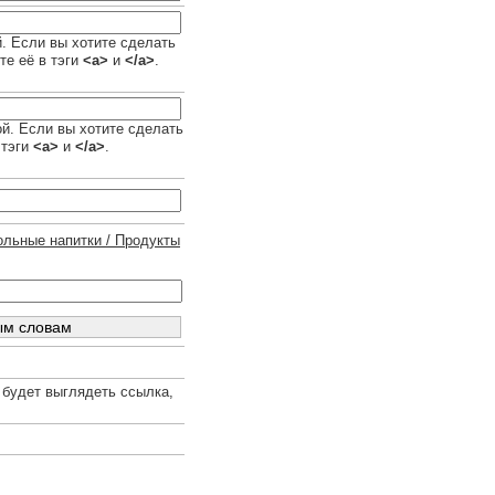
й. Если вы хотите сделать
те её в тэги
<a>
и
</a>
.
ой. Если вы хотите сделать
 тэги
<a>
и
</a>
.
ольные напитки / Продукты
 будет выглядеть ссылка,