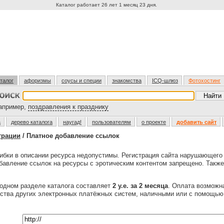
Каталог работает 26 лет 1 месяц 23 дня.
талог
афоризмы
соусы и специи
знакомства
ICQ-шлюз
Фотохостинг
пример,
поздравления к празднику
а
дерево каталога
наугад!
пользователям
о проекте
добавить сайт
трации
/ Платное добавление ссылок
бки в описании ресурса недопустимы. Регистрация сайта нарушающег
обавление ссылок на ресурсы с эротическим контентом запрещено. Также
одном разделе каталога составляет
2 у.е. за 2 месяца
. Оплата возмож
ества других электронных платёжных систем, наличными или с помощь