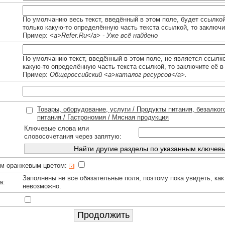
По умолчанию весь текст, введённый в этом поле, будет ссылко
только какую-то определённую часть текста ссылкой, то заключи
Пример:
<a>Refer.Ru</a> - Уже всё найдено
По умолчанию текст, введённый в этом поле, не является ссылк
какую-то определённую часть текста ссылкой, то заключите её в
Пример:
Общероссийский <a>каталог ресурсов</a>.
Товары, оборудование, услуги / Продукты питания, безалког
питания / Гастрономия / Мясная продукция
Ключевые слова или
словосочетания через запятую:
им оранжевым цветом:
Заполнены не все обязательные поля, поэтому пока увидеть, как
а:
невозможно.