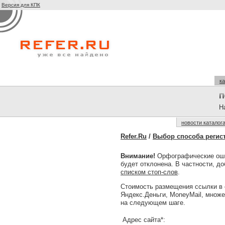
Версия для КПК
ка
На
новости каталог
Refer.Ru
/
Выбор способа регис
Внимание!
Орфографические оши
будет отклонена. В частности, д
списком стоп-слов
.
Стоимость размещения ссылки в 
Яндекс.Деньги, MoneyMail, множ
на следующем шаге.
Адрес сайта*: