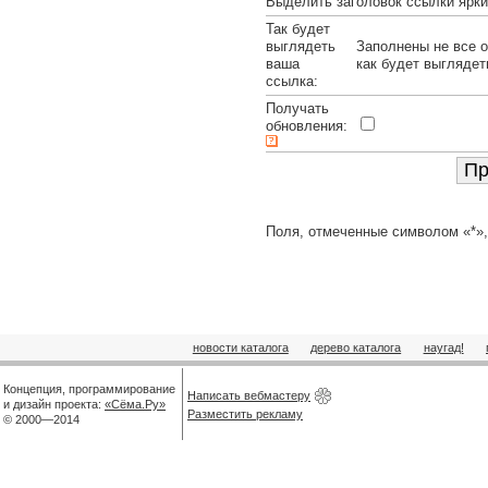
Выделить заголовок ссылки ярк
Так будет
выглядеть
Заполнены не все о
ваша
как будет выглядет
ссылка:
Получать
обновления:
Поля, отмеченные символом «*»,
новости каталога
дерево каталога
наугад!
Концепция, программирование
Написать вебмастеру
и дизайн проекта:
«Сёма.Ру»
Разместить рекламу
© 2000—2014