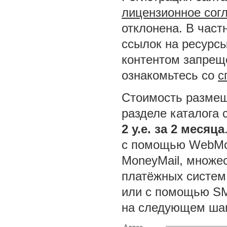
лицензионное сог
отклонена. В част
ссылок на ресурсы
контентом запреще
ознакомьтесь со
с
Стоимость размещ
разделе каталога 
2 у.е. за 2 месяца
с помощью WebMon
MoneyMail, множес
платёжных систем
или с помощью SM
на следующем шаг