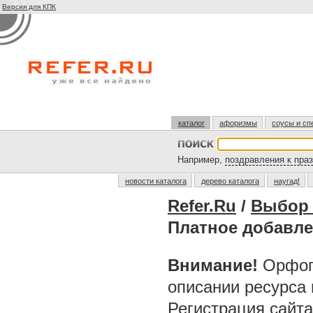
Версия для КПК
каталог
афоризмы
соусы и сп
Например,
поздравления к пра
новости каталога
дерево каталога
наугад!
Refer.Ru
/
Выбор 
Платное добавл
Внимание!
Орфог
описании ресурса
Регистрация сайт