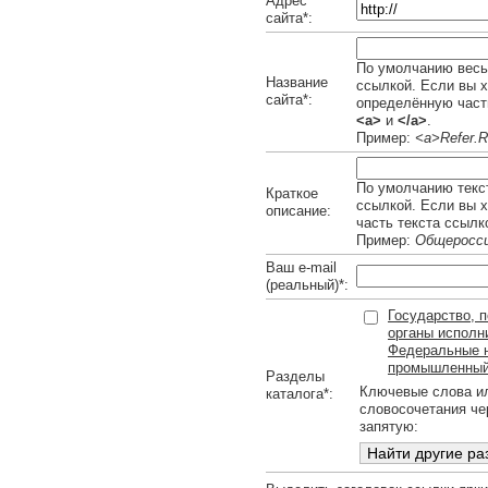
Адрес
сайта*:
По умолчанию весь 
Название
ссылкой. Если вы х
сайта*:
определённую часть
<a>
и
</a>
.
Пример:
<a>Refer.R
По умолчанию текст
Краткое
ссылкой. Если вы 
описание:
часть текста ссылк
Пример:
Общеросси
Ваш e-mail
(реальный)*:
Государство, 
органы исполн
Федеральные н
промышленный
Разделы
Ключевые слова и
каталога*:
словосочетания че
запятую: