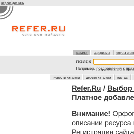
Версия для КПК
каталог
афоризмы
соусы и сп
Например,
поздравления к пра
новости каталога
дерево каталога
наугад!
Refer.Ru
/
Выбор 
Платное добавл
Внимание!
Орфог
описании ресурса
Регистрация сайт