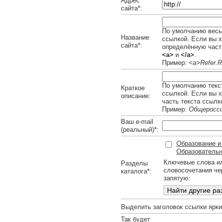
Адрес
сайта*:
По умолчанию весь 
Название
ссылкой. Если вы х
сайта*:
определённую часть
<a>
и
</a>
.
Пример:
<a>Refer.R
По умолчанию текст
Краткое
ссылкой. Если вы 
описание:
часть текста ссылк
Пример:
Общеросси
Ваш e-mail
(реальный)*:
Образование и
Образовательн
Ключевые слова и
Разделы
словосочетания че
каталога*:
запятую:
Выделить заголовок ссылки ярк
Так будет