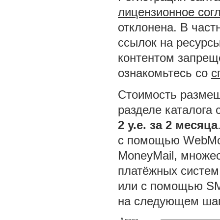
лицензионное сог
отклонена. В част
ссылок на ресурсы
контентом запреще
ознакомьтесь со
с
Стоимость размещ
разделе каталога 
2 у.е. за 2 месяца
с помощью WebMon
MoneyMail, множес
платёжных систем
или с помощью SM
на следующем шаг