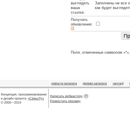
выглядеть
Заполнены не все о
ваша
как будет выглядет
ссылка:
Получать
обновления:
Поля, отмеченные символом «*»,
новости каталога
дерево каталога
наугад!
Концепция, программирование
Написать вебмастеру
и дизайн проекта:
«Сёма.Ру»
Разместить рекламу
© 2000—2014