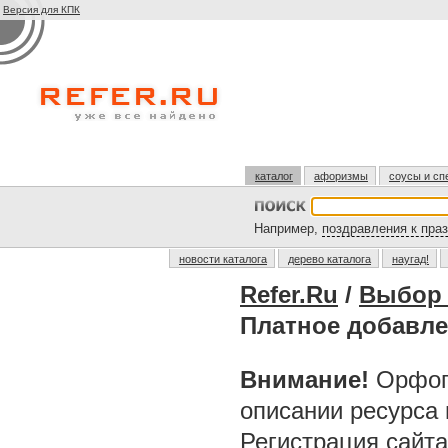
Версия для КПК
каталог
афоризмы
соусы и сп
Например,
поздравления к пра
новости каталога
дерево каталога
наугад!
Refer.Ru
/
Выбор 
Платное добавл
Внимание!
Орфог
описании ресурса
Регистрация сайт