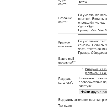
Адрес
сайта*:
По умолчанию весь 
Название
ссылкой. Если вы х
сайта*:
определённую часть
<a>
и
</a>
.
Пример:
<a>Refer.R
По умолчанию текст
Краткое
ссылкой. Если вы 
описание:
часть текста ссылк
Пример:
Общеросси
Ваш e-mail
(реальный)*:
Интернет, связ
(сервисы) / Со
Ключевые слова и
Разделы
словосочетания че
каталога*:
запятую:
Выделить заголовок ссылки ярк
Так будет