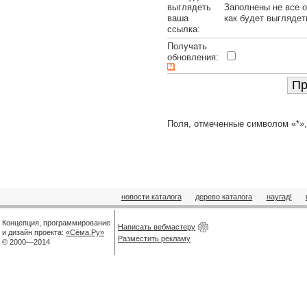
выглядеть
Заполнены не все о
ваша
как будет выглядет
ссылка:
Получать
обновления:
Поля, отмеченные символом «*»,
новости каталога
дерево каталога
наугад!
Концепция, программирование
Написать вебмастеру
и дизайн проекта:
«Сёма.Ру»
Разместить рекламу
© 2000—2014