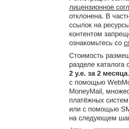
лицензионное сог
отклонена. В част
ссылок на ресурсы
контентом запреще
ознакомьтесь со
с
Стоимость размещ
разделе каталога 
2 у.е. за 2 месяца
с помощью WebMon
MoneyMail, множес
платёжных систем
или с помощью SM
на следующем шаг