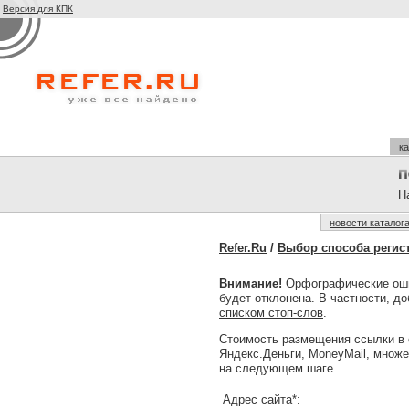
Версия для КПК
ка
На
новости каталог
Refer.Ru
/
Выбор способа регис
Внимание!
Орфографические оши
будет отклонена. В частности, д
списком стоп-слов
.
Стоимость размещения ссылки в 
Яндекс.Деньги, MoneyMail, множ
на следующем шаге.
Адрес сайта*: