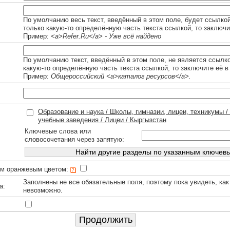
По умолчанию весь текст, введённый в этом поле, будет ссылко
только какую-то определённую часть текста ссылкой, то заключи
Пример:
<a>Refer.Ru</a> - Уже всё найдено
По умолчанию текст, введённый в этом поле, не является ссылк
какую-то определённую часть текста ссылкой, то заключите её в
Пример:
Общероссийский <a>каталог ресурсов</a>.
Образование и наука / Школы, гимназии, лицеи, техникумы
учебные заведения / Лицеи / Кыргызстан
Ключевые слова или
словосочетания через запятую:
им оранжевым цветом:
Заполнены не все обязательные поля, поэтому пока увидеть, как
а:
невозможно.