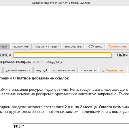
Каталог работает 26 лет 1 месяц 22 дня.
талог
афоризмы
соусы и специи
знакомства
ICQ-шлюз
Фотохостинг
пример,
поздравления к празднику
а
дерево каталога
наугад!
пользователям
о проекте
добавить сайт
трации
/ Платное добавление ссылок
бки в описании ресурса недопустимы. Регистрация сайта нарушающег
обавление ссылок на ресурсы с эротическим контентом запрещено. Также
одном разделе каталога составляет
2 у.е. за 2 месяца
. Оплата возмож
ества других электронных платёжных систем, наличными или с помощь