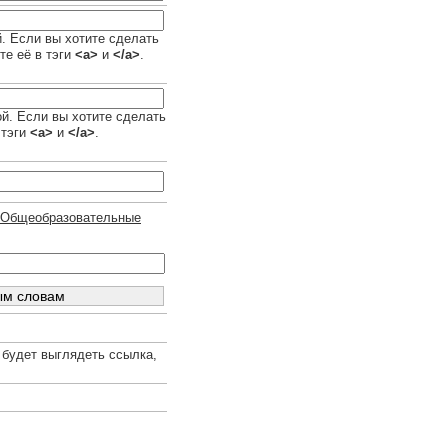
й. Если вы хотите сделать
те её в тэги
<a>
и
</a>
.
ой. Если вы хотите сделать
 тэги
<a>
и
</a>
.
 / Общеобразовательные
 будет выглядеть ссылка,