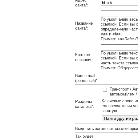
Адрес
сайта*:
По умолчанию весь 
Название
ссылкой. Если вы х
сайта*:
определённую часть
<a>
и
</a>
.
Пример:
<a>Refer.R
По умолчанию текст
Краткое
ссылкой. Если вы 
описание:
часть текста ссылк
Пример:
Общеросси
Ваш e-mail
(реальный)*:
Транспорт / Ав
автомобилем /
Ключевые слова и
Разделы
словосочетания че
каталога*:
запятую:
Выделить заголовок ссылки ярк
Так будет