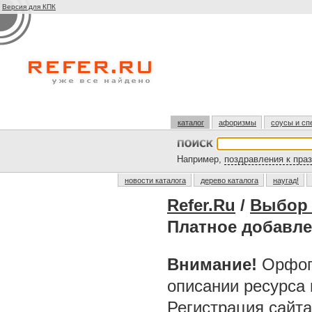
Версия для КПК
каталог
афоризмы
соусы и сп
Например,
поздравления к пра
новости каталога
дерево каталога
наугад!
Refer.Ru
/
Выбор 
Платное добавл
Внимание!
Орфог
описании ресурса
Регистрация сайт