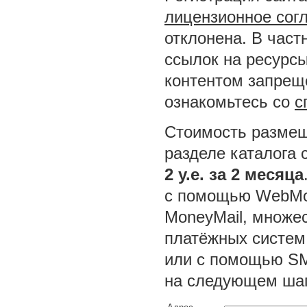
лицензионное сог
отклонена. В част
ссылок на ресурсы
контентом запреще
ознакомьтесь со
с
Стоимость размещ
разделе каталога 
2 у.е. за 2 месяца
с помощью WebMon
MoneyMail, множес
платёжных систем
или с помощью SM
на следующем шаг