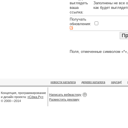
выглядеть
Заполнены не все о
ваша
как будет выглядет
ссылка:
Получать
обновления:
Поля, отмеченные символом «*»,
новости каталога
дерево каталога
наугад!
Концепция, программирование
Написать вебмастеру
и дизайн проекта:
«Сёма.Ру»
Разместить рекламу
© 2000—2014