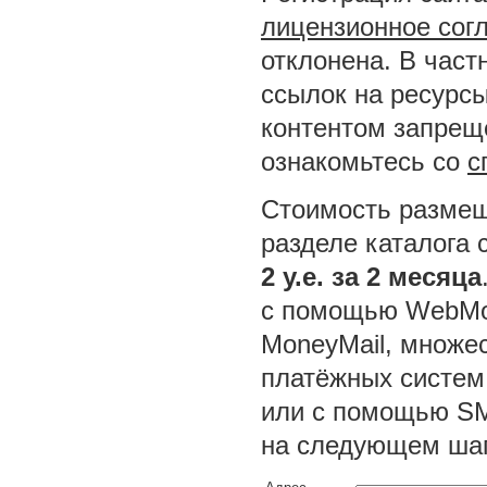
лицензионное сог
отклонена. В част
ссылок на ресурсы
контентом запреще
ознакомьтесь со
с
Стоимость размещ
разделе каталога 
2 у.е. за 2 месяца
с помощью WebMon
MoneyMail, множес
платёжных систем
или с помощью SM
на следующем шаг