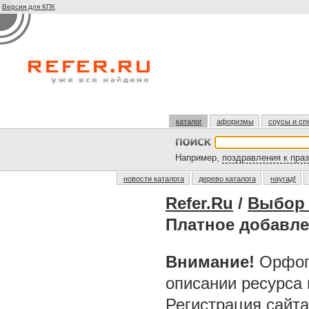
Версия для КПК
каталог
афоризмы
соусы и сп
Например,
поздравления к пра
новости каталога
дерево каталога
наугад!
Refer.Ru
/
Выбор 
Платное добавл
Внимание!
Орфог
описании ресурса
Регистрация сайт