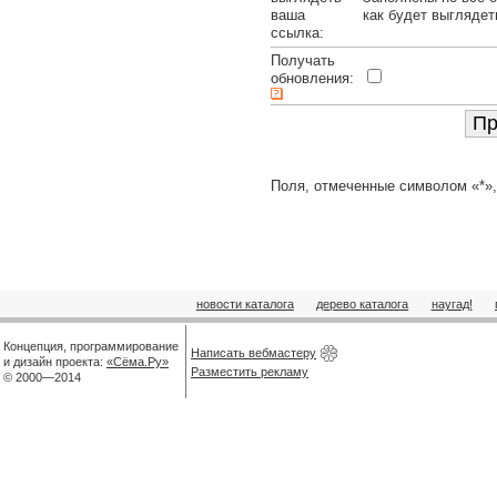
ваша
как будет выглядет
ссылка:
Получать
обновления:
Поля, отмеченные символом «*»,
новости каталога
дерево каталога
наугад!
Концепция, программирование
Написать вебмастеру
и дизайн проекта:
«Сёма.Ру»
Разместить рекламу
© 2000—2014