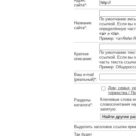
Адрес
сайта*:
По умолчанию весь 
Название
ссылкой. Если вы х
сайта*:
определённую часть
<a>
и
</a>
.
Пример:
<a>Refer.R
По умолчанию текст
Краткое
ссылкой. Если вы 
описание:
часть текста ссылк
Пример:
Общеросси
Ваш e-mail
(реальный)*:
Дом, семья, ую
торжества / Пр
Ключевые слова и
Разделы
словосочетания че
каталога*:
запятую:
Выделить заголовок ссылки ярк
Так будет