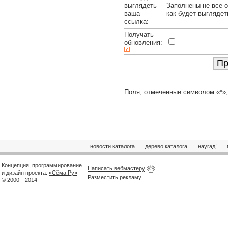
выглядеть
Заполнены не все о
ваша
как будет выглядет
ссылка:
Получать
обновления:
Поля, отмеченные символом «*»,
новости каталога
дерево каталога
наугад!
Концепция, программирование
Написать вебмастеру
и дизайн проекта:
«Сёма.Ру»
Разместить рекламу
© 2000—2014