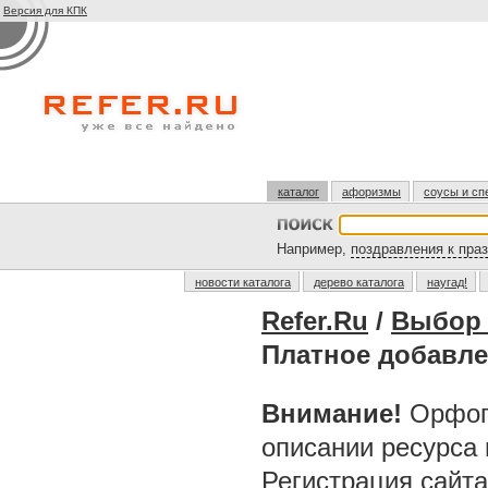
Версия для КПК
каталог
афоризмы
соусы и сп
Например,
поздравления к пра
новости каталога
дерево каталога
наугад!
Refer.Ru
/
Выбор 
Платное добавл
Внимание!
Орфог
описании ресурса
Регистрация сайт