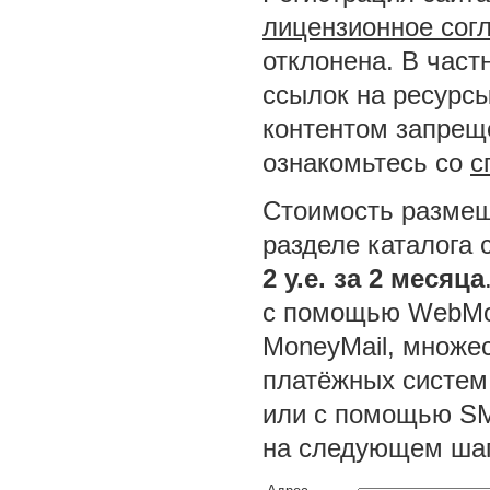
лицензионное сог
отклонена. В част
ссылок на ресурсы
контентом запреще
ознакомьтесь со
с
Стоимость размещ
разделе каталога 
2 у.е. за 2 месяца
с помощью WebMon
MoneyMail, множес
платёжных систем
или с помощью SM
на следующем шаг