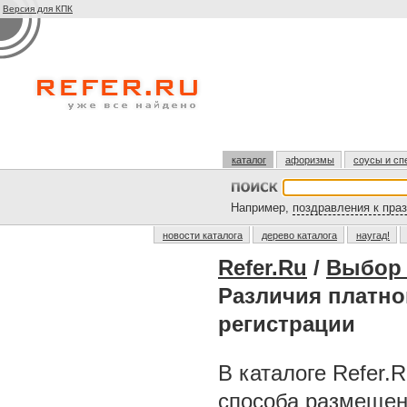
Версия для КПК
каталог
афоризмы
соусы и сп
Например,
поздравления к пра
новости каталога
дерево каталога
наугад!
Refer.Ru
/
Выбор 
Различия платно
регистрации
В каталоге Refer.
способа размещен