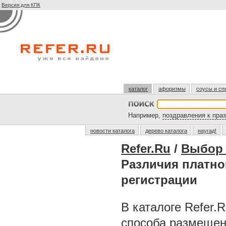
Версия для КПК
каталог
афоризмы
соусы и сп
Например,
поздравления к пра
новости каталога
дерево каталога
наугад!
Refer.Ru
/
Выбор 
Различия платно
регистрации
В каталоге Refer.
способа размещен