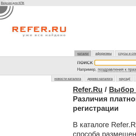
Версия для КПК
каталог
афоризмы
соусы и сп
Например,
поздравления к пра
новости каталога
дерево каталога
наугад!
Refer.Ru
/
Выбор 
Различия платно
регистрации
В каталоге Refer.
способа размещен