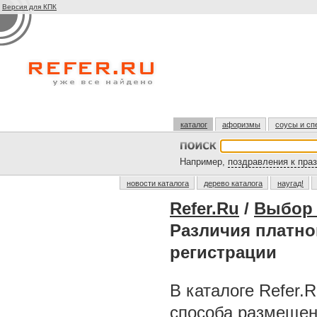
Версия для КПК
каталог
афоризмы
соусы и сп
Например,
поздравления к пра
новости каталога
дерево каталога
наугад!
Refer.Ru
/
Выбор 
Различия платно
регистрации
В каталоге Refer.
способа размещен