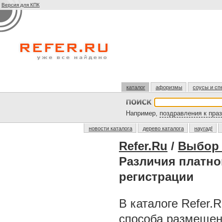
Версия для КПК
каталог
афоризмы
соусы и сп
Например,
поздравления к пра
новости каталога
дерево каталога
наугад!
Refer.Ru
/
Выбор 
Различия платно
регистрации
В каталоге Refer.
способа размещен