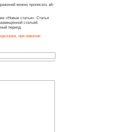
бражений можно прописать alt-
оке «Новые статьи». Статья
размещённой статьёй.
нный период.
одсказка, при нажатии