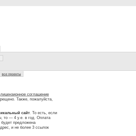
все проекты
о
лицензионное соглашение
прещено. Также, пожалуйста,
уникальный сайт
. То есть, если
, то — 4 у.е. в год. Оплата
и будет предложена
дрес, и не более 3 ссылок