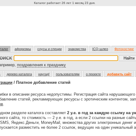
Каталог работает 26 лет 1 месяц 23 дня.
талог
афоризмы
соусы и специи
знакомства
ICQ-шлюз
Фотохостинг
пример,
поздравления к празднику
а
дерево каталога
наугад!
пользователям
о проекте
добавить сайт
трации
/ Платное добавление статей
бки в описании ресурса недопустимы. Регистрация сайта нарушающег
обавление статей, рекламирующих ресурсы с эротическим контентом, за
ов
.
одном разделе каталога составляет
2 у.е. в год за каждую ссылку на 
ого сайта, то стоимость — 2 у.е. в год, а если 2 ссылки на разные сайты
MS, Яндекс.Деньги, MoneyMail, множества других электронных денег 
ускается разместить не более 2 ссылок, ведущих на один уникальный а