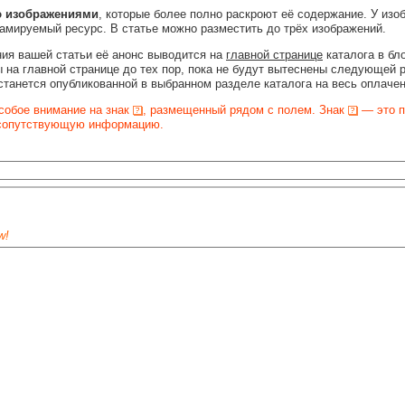
ю изображениями
, которые более полно раскроют её содержание. У изо
ламируемый ресурс. В статье можно разместить до трёх изображений.
ия вашей статьи её анонс выводится на
главной странице
каталога в бл
 на главной странице до тех пор, пока не будут вытеснены следующей 
станется опубликованной в выбранном разделе каталога на весь оплаче
собое внимание на знак
, размещенный рядом с полем. Знак
— это п
 сопутствующую информацию.
w!