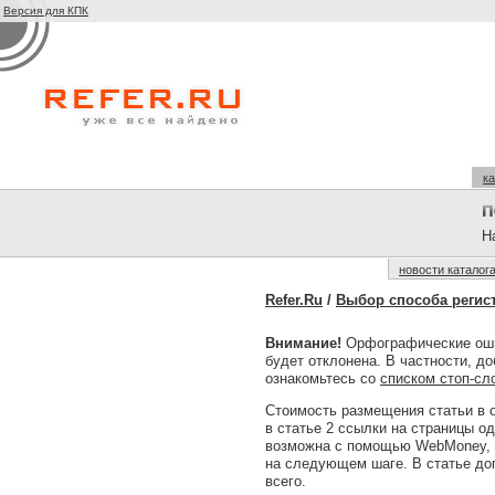
Версия для КПК
ка
На
новости каталог
Refer.Ru
/
Выбор способа регис
Внимание!
Орфографические оши
будет отклонена. В частности, д
ознакомьтесь со
списком стоп-сл
Стоимость размещения статьи в 
в статье 2 ссылки на страницы одн
возможна с помощью WebMoney, S
на следующем шаге. В статье доп
всего.