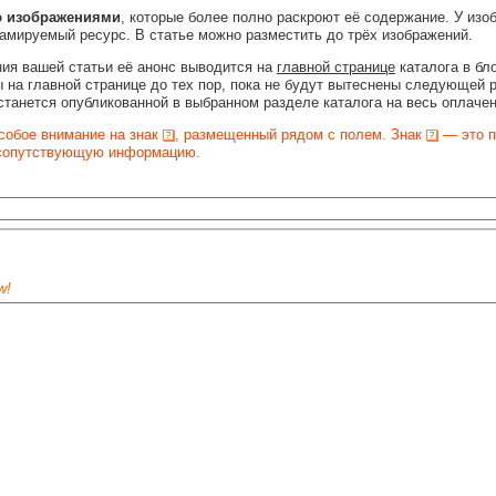
ю изображениями
, которые более полно раскроют её содержание. У изо
ламируемый ресурс. В статье можно разместить до трёх изображений.
ия вашей статьи её анонс выводится на
главной странице
каталога в бл
 на главной странице до тех пор, пока не будут вытеснены следующей 
станется опубликованной в выбранном разделе каталога на весь оплаче
собое внимание на знак
, размещенный рядом с полем. Знак
— это п
 сопутствующую информацию.
w!