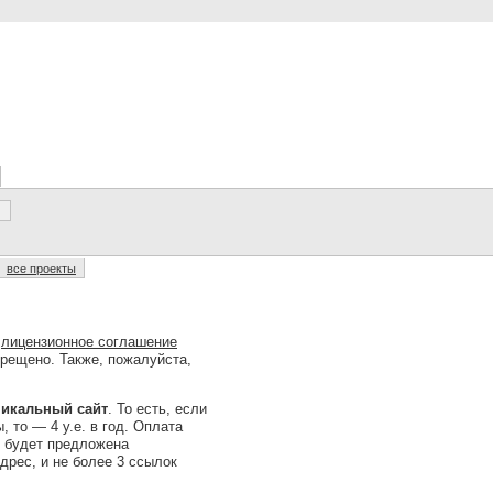
все проекты
о
лицензионное соглашение
прещено. Также, пожалуйста,
уникальный сайт
. То есть, если
, то — 4 у.е. в год. Оплата
и будет предложена
дрес, и не более 3 ссылок