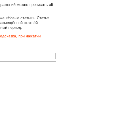
бражений можно прописать alt-
оке «Новые статьи». Статья
размещённой статьёй.
нный период.
одсказка, при нажатии