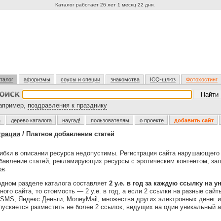
Каталог работает 26 лет 1 месяц 22 дня.
талог
афоризмы
соусы и специи
знакомства
ICQ-шлюз
Фотохостинг
пример,
поздравления к празднику
а
дерево каталога
наугад!
пользователям
о проекте
добавить сайт
трации
/ Платное добавление статей
бки в описании ресурса недопустимы. Регистрация сайта нарушающег
обавление статей, рекламирующих ресурсы с эротическим контентом, за
ов
.
одном разделе каталога составляет
2 у.е. в год за каждую ссылку на 
ого сайта, то стоимость — 2 у.е. в год, а если 2 ссылки на разные сайты
MS, Яндекс.Деньги, MoneyMail, множества других электронных денег 
ускается разместить не более 2 ссылок, ведущих на один уникальный а