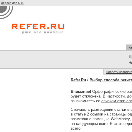
Версия для КПК
ка
На
новости каталог
Refer.Ru
/
Выбор способа регис
Внимание!
Орфографические оши
будет отклонена. В частности, д
ознакомьтесь со
списком стоп-сл
Стоимость размещения статьи в 
в статье 2 ссылки на страницы одн
возможна с помощью WebMoney, S
на следующем шаге. В статье доп
всего.