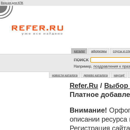
Версия для КПК
каталог
афоризмы
соусы и сп
Например,
поздравления к пра
новости каталога
дерево каталога
наугад!
Refer.Ru
/
Выбор 
Платное добавле
Внимание!
Орфог
описании ресурса
Регистрация сайт