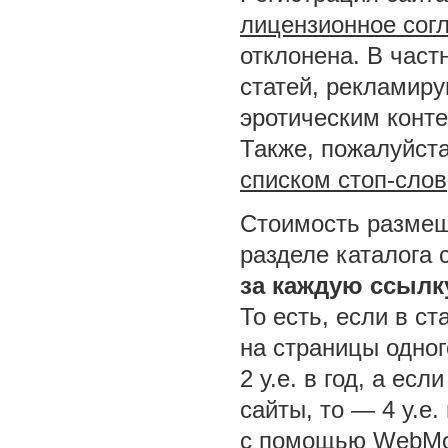
лицензионное сог
отклонена. В част
статей, рекламир
эротическим конт
Также, пожалуйста
списком стоп-слов
Стоимость размещ
разделе каталога 
за каждую ссылк
То есть, если в ст
на страницы одног
2 у.е. в год, а ес
сайты, то — 4 у.е.
с помощью WebMo