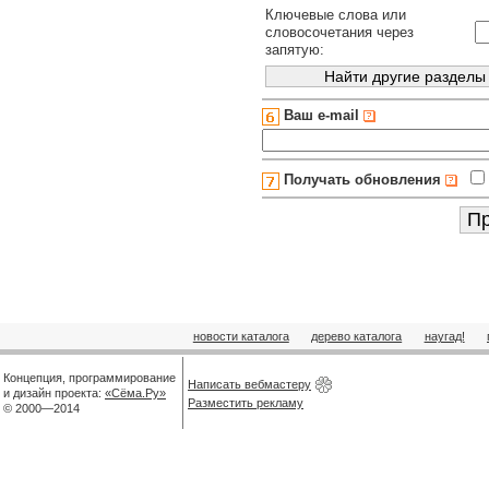
Ключевые слова или
словосочетания через
запятую:
Ваш e-mail
Получать обновления
новости каталога
дерево каталога
наугад!
Концепция, программирование
Написать вебмастеру
и дизайн проекта:
«Сёма.Ру»
Разместить рекламу
© 2000—2014