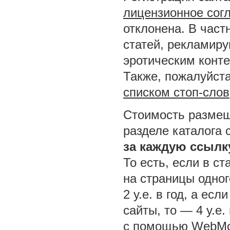
лицензионное сог
отклонена. В част
статей, рекламир
эротическим конт
Также, пожалуйста
списком стоп-слов
Стоимость размещ
разделе каталога 
за каждую ссылк
То есть, если в ст
на страницы одног
2 у.е. в год, а ес
сайты, то — 4 у.е.
с помощью WebMo