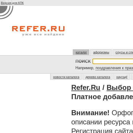
Версия для КПК
каталог
афоризмы
соусы и сп
Например,
поздравления к пра
новости каталога
дерево каталога
наугад!
Refer.Ru
/
Выбор 
Платное добавле
Внимание!
Орфог
описании ресурса
Регистрация сайт