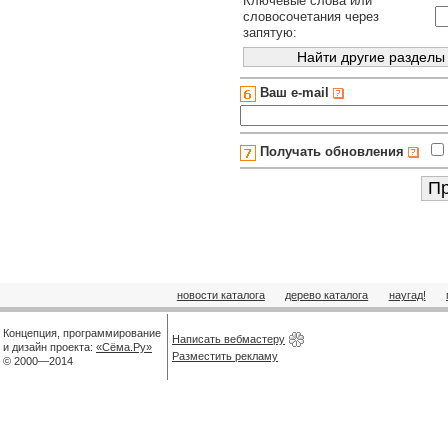
Ключевые слова или
словосочетания через
запятую:
Ваш e-mail
Получать обновления
новости каталога
дерево каталога
наугад!
Концепция, программирование
Написать вебмастеру
и дизайн проекта:
«Сёма.Ру»
Разместить рекламу
© 2000—2014