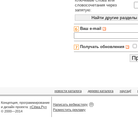
Ключевые слова или
словосочетания через
запятую:
Ваш e-mail
Получать обновления
новости каталога
дерево каталога
наугад!
Концепция, программирование
Написать вебмастеру
и дизайн проекта:
«Сёма.Ру»
Разместить рекламу
© 2000—2014