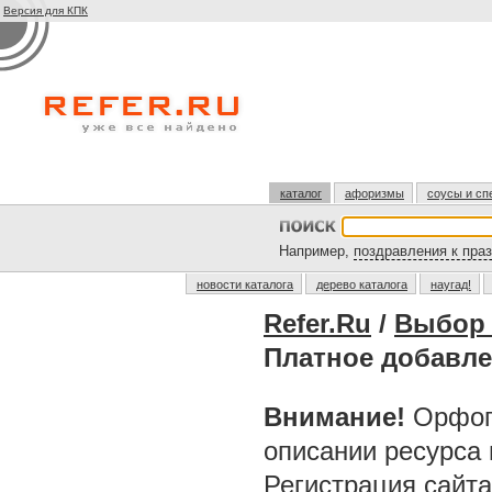
Версия для КПК
каталог
афоризмы
соусы и сп
Например,
поздравления к пра
новости каталога
дерево каталога
наугад!
Refer.Ru
/
Выбор 
Платное добавле
Внимание!
Орфог
описании ресурса
Регистрация сайт