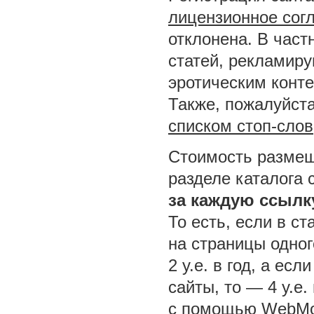
лицензионное сог
отклонена. В част
статей, рекламир
эротическим конт
Также, пожалуйста
списком стоп-слов
Стоимость размещ
разделе каталога 
за каждую ссылк
То есть, если в ст
на страницы одног
2 у.е. в год, а ес
сайты, то — 4 у.е.
с помощью WebMo