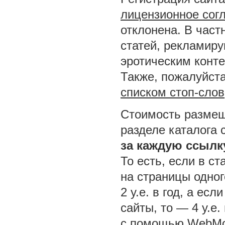
лицензионное сог
отклонена. В част
статей, рекламир
эротическим конт
Также, пожалуйста
списком стоп-слов
Стоимость размещ
разделе каталога 
за каждую ссылк
То есть, если в ст
на страницы одног
2 у.е. в год, а ес
сайты, то — 4 у.е.
с помощью WebMo