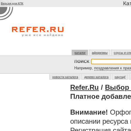
Ка
Версия для КПК
каталог
афоризмы
соусы и сп
Например,
поздравления к пра
новости каталога
дерево каталога
наугад!
Refer.Ru
/
Выбор 
Платное добавле
Внимание!
Орфог
описании ресурса
Регистрация сайт