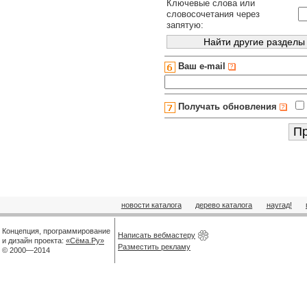
Ключевые слова или
словосочетания через
запятую:
Ваш e-mail
Получать обновления
новости каталога
дерево каталога
наугад!
Концепция, программирование
Написать вебмастеру
и дизайн проекта:
«Сёма.Ру»
Разместить рекламу
© 2000—2014