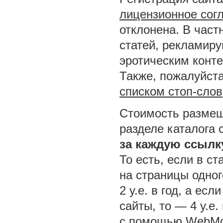
лицензионное сог
отклонена. В част
статей, рекламир
эротическим конт
Также, пожалуйста
списком стоп-слов
Стоимость размещ
разделе каталога 
за каждую ссылк
То есть, если в ст
на страницы одног
2 у.е. в год, а ес
сайты, то — 4 у.е.
с помощью WebMo