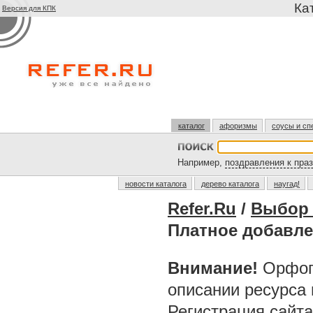
Ка
Версия для КПК
каталог
афоризмы
соусы и сп
Например,
поздравления к пра
новости каталога
дерево каталога
наугад!
Refer.Ru
/
Выбор 
Платное добавле
Внимание!
Орфог
описании ресурса
Регистрация сайт