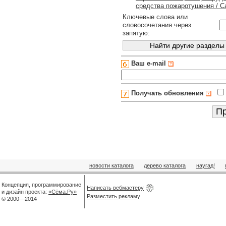
средства пожаротушения / С
Ключевые слова или
словосочетания через
запятую:
Ваш e-mail
Получать обновления
новости каталога
дерево каталога
наугад!
Концепция, программирование
Написать вебмастеру
и дизайн проекта:
«Сёма.Ру»
Разместить рекламу
© 2000—2014