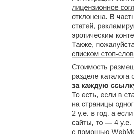
лицензионное сог
отклонена. В част
статей, рекламир
эротическим конт
Также, пожалуйста
списком стоп-слов
Стоимость размещ
разделе каталога 
за каждую ссылк
То есть, если в ст
на страницы одног
2 у.е. в год, а ес
сайты, то — 4 у.е.
с помощью WebMo