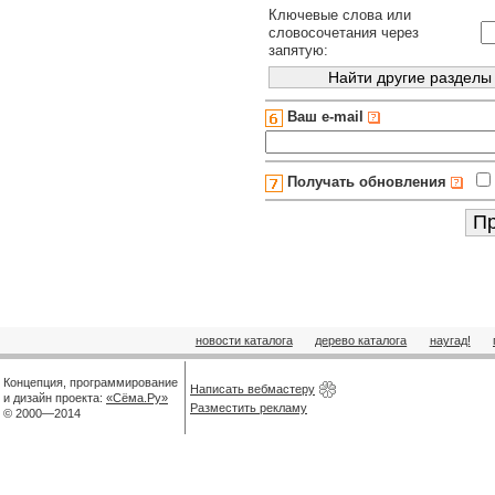
Ключевые слова или
словосочетания через
запятую:
Ваш e-mail
Получать обновления
новости каталога
дерево каталога
наугад!
Концепция, программирование
Написать вебмастеру
и дизайн проекта:
«Сёма.Ру»
Разместить рекламу
© 2000—2014