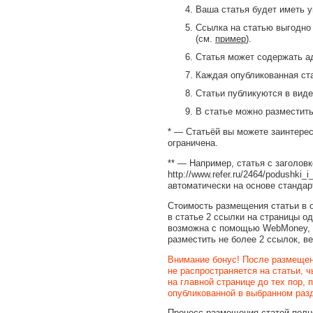
Ваша статья будет иметь у
Ссылка на статью выгодно 
(см.
пример
).
Статья может содержать а
Каждая опубликованная ста
Статьи публикуются в виде
В статье можно разместить
* — Статьёй вы можете заинтерес
ограничена.
** — Например, статья с заголов
http://www.refer.ru/2464/podushki
автоматически на основе стандар
Стоимость размещения статьи в о
в статье 2 ссылки на страницы одн
возможна с помощью WebMoney, S
разместить не более 2 ссылок, в
Внимание бонус! После размещен
не распространяется на статьи, 
на главной странице до тех пор,
опубликованной в выбранном разд
Процесс размещения статей полно