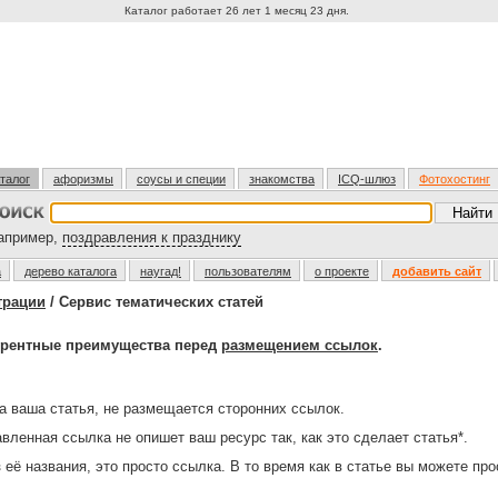
Каталог работает 26 лет 1 месяц 23 дня.
талог
афоризмы
соусы и специи
знакомства
ICQ-шлюз
Фотохостинг
пример,
поздравления к празднику
а
дерево каталога
наугад!
пользователям
о проекте
добавить сайт
трации
/ Сервис тематических статей
урентные преимущества перед
размещением ссылок
.
а ваша статья, не размещается сторонних ссылок.
вленная ссылка не опишет ваш ресурс так, как это сделает статья*.
 её названия, это просто ссылка. В то время как в статье вы можете пр