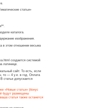
е.
Тематические статьи»
**.
азделе каталога.
одержание изображения.
ка в этом отношении весьма
uka.html создается системой
а латинице.
кальный сайт. То есть, если
, то — 4 у.е. в год. Оплата
В статье допускается
оке «Новые статьи» (бонус
неё будут размещены
 ваша статья также останется
есколько секунд