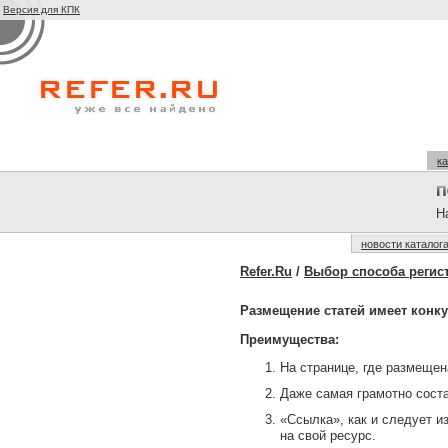
Версия для КПК
ка
На
новости каталог
Refer.Ru
/
Выбор способа регис
Размещение статей имеет конк
Преимущества:
На странице, где размещен
Даже самая грамотно соста
«Ссылка», как и следует из
на свой ресурс.