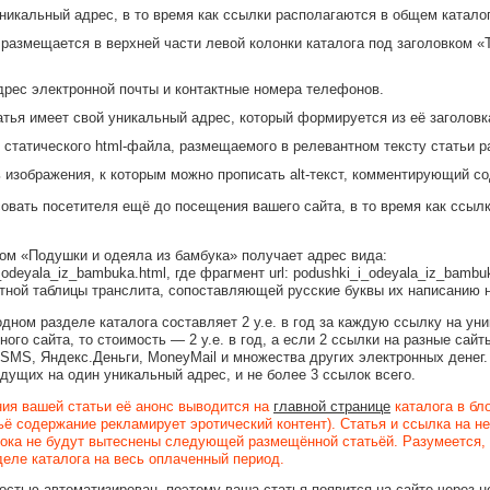
никальный адрес, в то время как ссылки располагаются в общем каталог
размещается в верхней части левой колонки каталога под заголовком «
дрес электронной почты и контактные номера телефонов.
тья имеет свой уникальный адрес, который формируется из её заголовка
 статического html-файла, размещаемого в релевантном тексту статьи р
 изображения, к которым можно прописать alt-текст, комментирующий с
овать посетителя ещё до посещения вашего сайта, в то время как ссыл
ком «Подушки и одеяла из бамбука» получает адрес вида:
_i_odeyala_iz_bambuka.html, где фрагмент url: podushki_i_odeyala_iz_bamb
тной таблицы транслита, сопоставляющей русские буквы их написанию н
дном разделе каталога составляет 2 у.е. в год за каждую ссылку на уни
ого сайта, то стоимость — 2 у.е. в год, а если 2 ссылки на разные сайты
MS, Яндекс.Деньги, MoneyMail и множества других электронных денег. 
едущих на один уникальный адрес, и не более 3 ссылок всего.
ия вашей статьи её анонс выводится на
главной странице
каталога в бл
чьё содержание рекламирует эротический контент). Статья и ссылка на 
 пока не будут вытеснены следующей размещённой статьёй. Разумеется,
еле каталога на весь оплаченный период.
стью автоматизирован, поэтому ваша статья появится на сайте через н