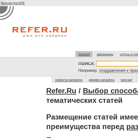
Версия для КПК
каталог
афоризмы
соусы и сп
Например,
поздравления к пра
новости каталога
дерево каталога
наугад!
Refer.Ru
/
Выбор способ
тематических статей
Размещение статей име
преимущества перед
ра