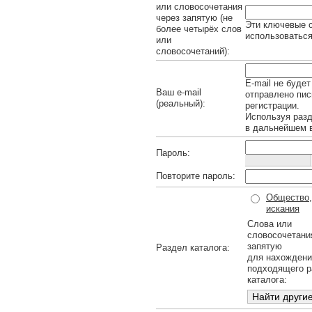
или словосочетания
через запятую (не
Эти ключевые с
более четырёх слов
использоваться
или
словосочетаний):
E-mail не будет
Ваш e-mail
отправлено пис
(реальный):
регистрации.
Используя раз
в дальнейшем в
Пароль:
Повторите пароль:
Общество, 
искания
Слова или
словосочетани
запятую
Раздел каталога:
для нахождени
подходящего р
каталога: