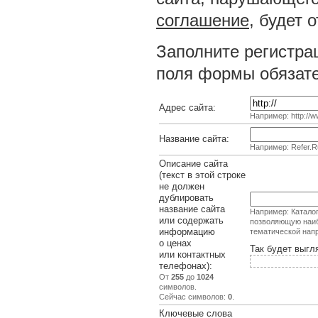
соглашение
, будет 
Заполните регистра
поля формы обязате
Адрес сайта:
Например: http://ww
Название сайта:
Например: Refer.R
Описание сайта
(текст в этой строке
не должен
дублировать
название сайта
Например: Каталог
или содержать
позволяющую наиб
информацию
тематической нап
о ценах
Так будет выгл
или контактных
телефонах):
От
255
до
1024
символов.
Сейчас символов:
0
.
Ключевые слова