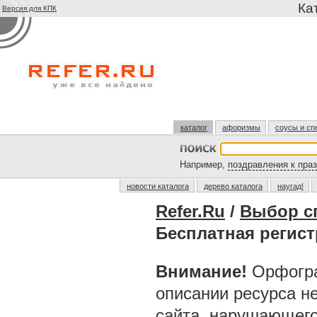
Ка
Версия для КПК
каталог
афоризмы
соусы и сп
Например,
поздравления к пра
новости каталога
дерево каталога
наугад!
Refer.Ru
/
Выбор с
Бесплатная регис
Внимание!
Орфогра
описании ресурса н
сайта, нарушающег