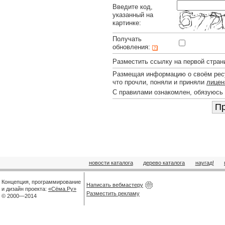
Введите код,
указанный на
картинке:
Получать
обновления:
Разместить ссылку на первой стран
Размещая информацию о своём ресу
что прочли, поняли и приняли
лицен
С правилами ознакомлен, обязуюсь
новости каталога
дерево каталога
наугад!
Концепция, программирование
Написать вебмастеру
и дизайн проекта:
«Сёма.Ру»
Разместить рекламу
© 2000—2014