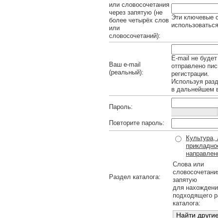
или словосочетания
через запятую (не
Эти ключевые с
более четырёх слов
использоваться
или
словосочетаний):
E-mail не будет
Ваш e-mail
отправлено пис
(реальный):
регистрации.
Используя раз
в дальнейшем в
Пароль:
Повторите пароль:
Культура, 
прикладное
направлен
Слова или
словосочетани
Раздел каталога:
запятую
для нахождени
подходящего р
каталога: