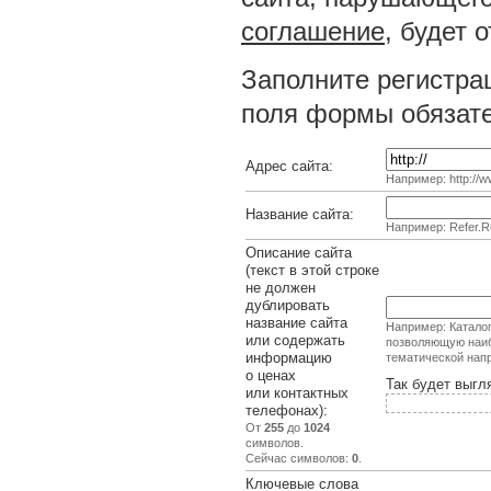
соглашение
, будет 
Заполните регистра
поля формы обязате
Адрес сайта:
Например: http://ww
Название сайта:
Например: Refer.R
Описание сайта
(текст в этой строке
не должен
дублировать
название сайта
Например: Каталог
или содержать
позволяющую наиб
информацию
тематической нап
о ценах
Так будет выгл
или контактных
телефонах):
От
255
до
1024
символов.
Сейчас символов:
0
.
Ключевые слова