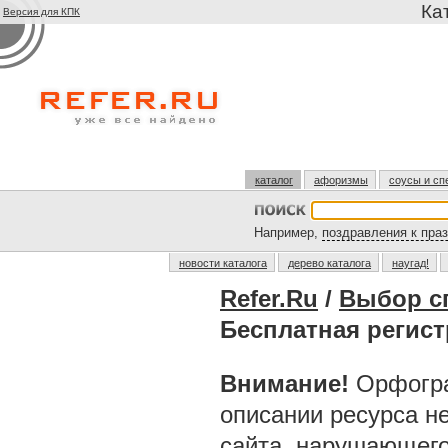
Ка
Версия для КПК
каталог
афоризмы
соусы и сп
Например,
поздравления к пра
новости каталога
дерево каталога
наугад!
Refer.Ru
/
Выбор с
Бесплатная регис
Внимание!
Орфогра
описании ресурса н
сайта, нарушающег