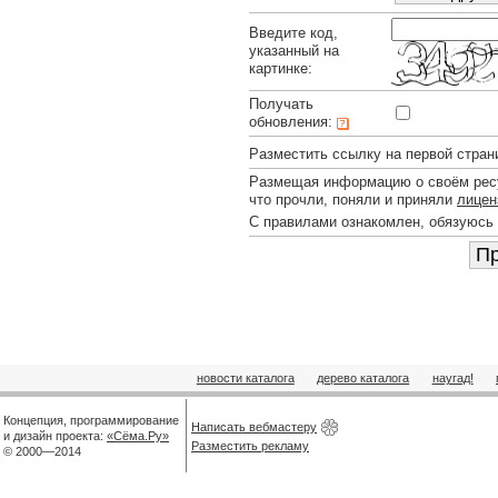
Введите код,
указанный на
картинке:
Получать
обновления:
Разместить ссылку на первой стран
Размещая информацию о своём ресу
что прочли, поняли и приняли
лицен
С правилами ознакомлен, обязуюсь
новости каталога
дерево каталога
наугад!
Концепция, программирование
Написать вебмастеру
и дизайн проекта:
«Сёма.Ру»
Разместить рекламу
© 2000—2014