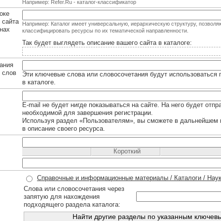
Например: Refer.Ru - каталог-классификатор
оке
 сайта
Например: Каталог имеет универсальную, иерархическую структуру, позвол
нах
классифицировать ресурсы по их тематической направленности.
Так будет выглядеть описание вашего сайта в каталоге:
ания
х слов
Эти ключевые слова или словосочетания будут использоваться п
в каталоге.
E-mail не будет нигде показываться на сайте. На него будет отп
необходимой для завершения регистрации.
Используя раздел «Пользователям», вы сможете в дальнейшем 
в описание своего ресурса.
Короткий
Справочные и информационные материалы / Каталоги / Наук
Слова или словосочетания через
запятую для нахождения
подходящего раздела каталога: