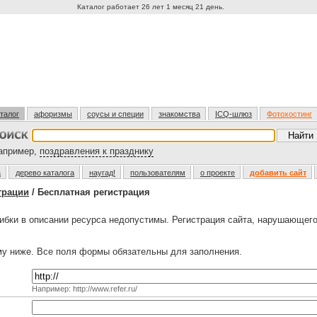
Каталог работает 26 лет 1 месяц 21 день.
талог
афоризмы
соусы и специи
знакомства
ICQ-шлюз
Фотохостинг
пример,
поздравления к празднику
а
дерево каталога
наугад!
пользователям
о проекте
добавить сайт
трации
/ Бесплатная регистрация
бки в описании ресурса недопустимы. Регистрация сайта, нарушающег
у ниже. Все поля формы обязательны для заполнения.
Например: http://www.refer.ru/