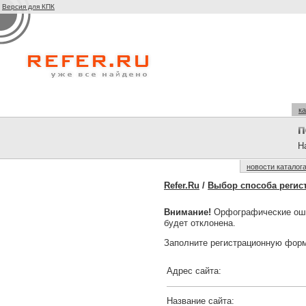
Версия для КПК
ка
На
новости каталог
Refer.Ru
/
Выбор способа регис
Внимание!
Орфографические оши
будет отклонена.
Заполните регистрационную форм
Адрес сайта:
Название сайта: