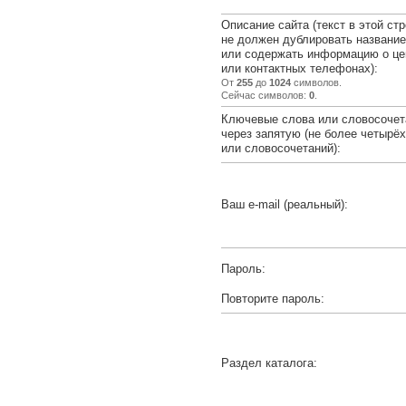
Описание сайта (текст в этой стр
не должен дублировать название
или содержать информацию о це
или контактных телефонах):
От
255
до
1024
символов.
Сейчас символов:
0
.
Ключевые слова или словосочет
через запятую (не более четырё
или словосочетаний):
Ваш e-mail (реальный):
Пароль:
Повторите пароль:
Раздел каталога: