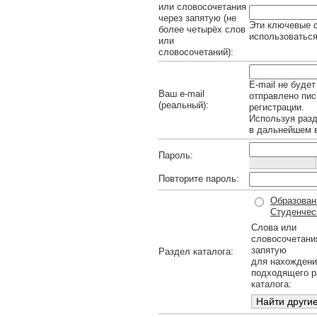
или словосочетания
через запятую (не
Эти ключевые с
более четырёх слов
использоваться
или
словосочетаний):
E-mail не будет
Ваш e-mail
отправлено пис
(реальный):
регистрации.
Используя раз
в дальнейшем в
Пароль:
Повторите пароль:
Образовани
Студенчест
Слова или
словосочетани
запятую
Раздел каталога:
для нахождени
подходящего р
каталога: