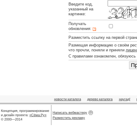
Введите код,
указанный на
картинке:
Получать
обновления:
Разместить ссылку на первой стран
Размещая информацию о своём ресу
что прочли, поняли и приняли
лицен
С правилами ознакомлен, обязуюсь
новости каталога
дерево каталога
наугад!
Концепция, программирование
Написать вебмастеру
и дизайн проекта:
«Сёма.Ру»
Разместить рекламу
© 2000—2014