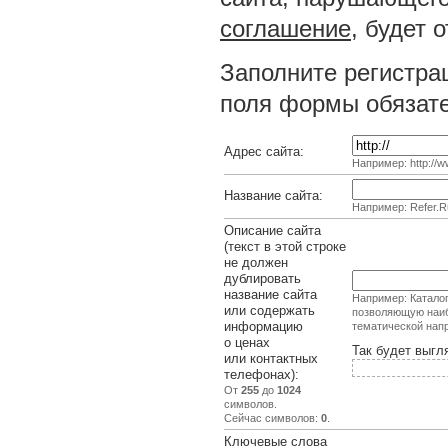
соглашение
, будет 
Заполните регистра
поля формы обязате
Адрес сайта:
Например: http://ww
Название сайта:
Например: Refer.R
Описание сайта
(текст в этой строке
не должен
дублировать
название сайта
Например: Каталог
или содержать
позволяющую наиб
информацию
тематической нап
о ценах
Так будет выгл
или контактных
телефонах):
От
255
до
1024
символов.
Сейчас символов:
0
.
Ключевые слова