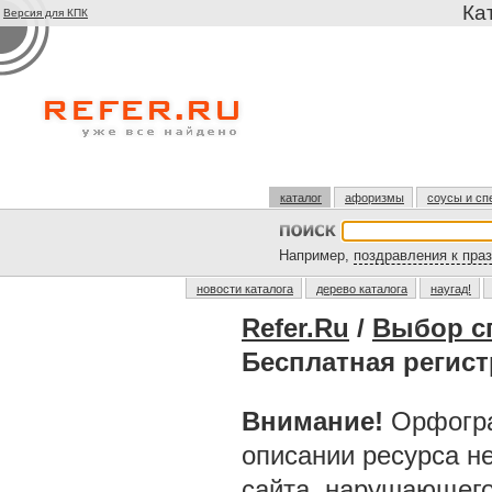
Ка
Версия для КПК
каталог
афоризмы
соусы и сп
Например,
поздравления к пра
новости каталога
дерево каталога
наугад!
Refer.Ru
/
Выбор с
Бесплатная регис
Внимание!
Орфогра
описании ресурса н
сайта, нарушающег