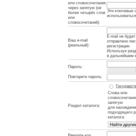
или словосочетания
через запятую (не
Эти ключевые с
более четырёх слов
использоваться
или
словосочетаний):
E-mail не будет
Ваш e-mail
отправлено пис
(реальный):
регистрации.
Используя раз
в дальнейшем в
Пароль:
Повторите пароль:
Государст
Слова или
словосочетани
запятую
Раздел каталога:
для нахождени
подходящего р
каталога:
Введите код,