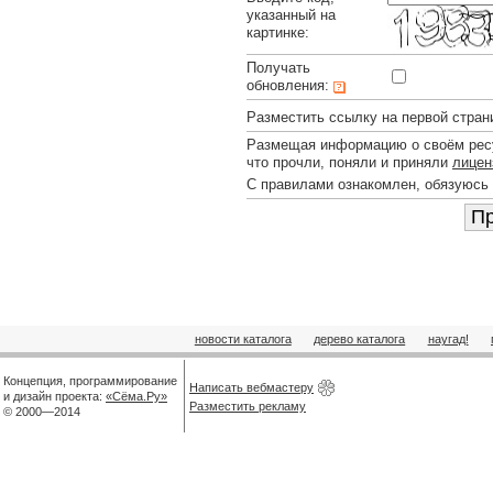
указанный на
картинке:
Получать
обновления:
Разместить ссылку на первой стран
Размещая информацию о своём ресу
что прочли, поняли и приняли
лицен
С правилами ознакомлен, обязуюсь
новости каталога
дерево каталога
наугад!
Концепция, программирование
Написать вебмастеру
и дизайн проекта:
«Сёма.Ру»
Разместить рекламу
© 2000—2014