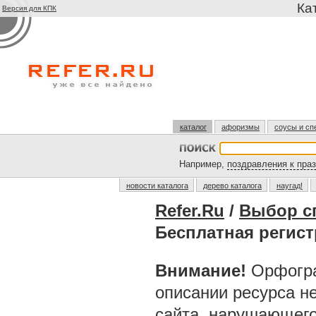
Ка
Версия для КПК
каталог
афоризмы
соусы и сп
Например,
поздравления к пра
новости каталога
дерево каталога
наугад!
Refer.Ru
/
Выбор с
Бесплатная регис
Внимание!
Орфогра
описании ресурса н
сайта, нарушающег