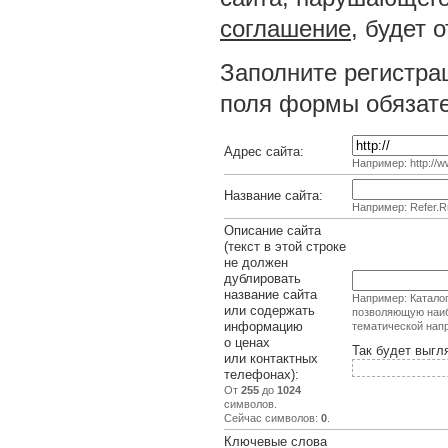
соглашение
, будет 
Заполните регистра
поля формы обязате
Адрес сайта:
Например: http://ww
Название сайта:
Например: Refer.R
Описание сайта
(текст в этой строке
не должен
дублировать
название сайта
Например: Каталог
или содержать
позволяющую наиб
информацию
тематической нап
о ценах
Так будет выгл
или контактных
телефонах):
От
255
до
1024
символов.
Сейчас символов:
0
.
Ключевые слова