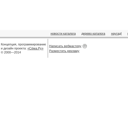
новости каталога
дерево каталога
наугад!
Концепция, программирование
Написать вебмастеру
и дизайн проекта:
«Сёма.Ру»
Разместить рекламу
© 2000—2014