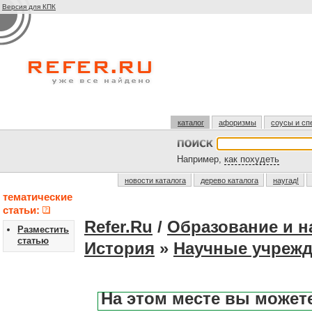
Версия для КПК
каталог
афоризмы
соусы и сп
Например,
как похудеть
новости каталога
дерево каталога
наугад!
тематические
статьи:
Refer.Ru
/
Образование и н
Разместить
статью
История
»
Научные учреж
На этом месте вы может