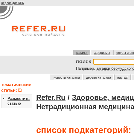
Версия для КПК
каталог
афоризмы
соусы и сп
Например,
загадки бермудского
новости каталога
дерево каталога
наугад!
тематические
статьи:
Refer.Ru
/
Здоровье, медиц
Разместить
статью
Нетрадиционная медицина
список подкатегорий: