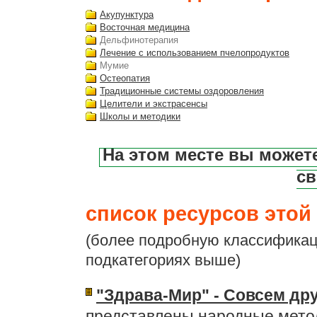
Акупунктура
Восточная медицина
Дельфинотерапия
Лечение с использованием пчелопродуктов
Мумие
Остеопатия
Традиционные системы оздоровления
Целители и экстрасенсы
Школы и методики
На этом месте вы может
св
список ресурсов этой 
(более подробную классификац
подкатегориях выше)
"Здрава-Мир" - Совсем др
представлены народные мето