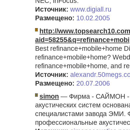
NEC, InFocus.
Источник:
www.digiall.ru
Размещено:
10.02.2005
http://www.topsearch10.com
aid=58255&q=refinance+mobi
Best refinance+mobile+home Di
refinance+mobile+home? Webdi
refinance+mobile+home, and rela
Источник:
alexandr.50megs.c
Размещено:
20.07.2006
simon
— Фирма - САЙМОН - 
акустических систем основан
специалистами завода ЭМИ. 
профессиональные акустичес