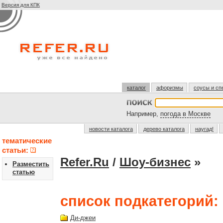
Версия для КПК
каталог
афоризмы
соусы и сп
Например,
погода в Москве
новости каталога
дерево каталога
наугад!
тематические
статьи:
Refer.Ru
/
Шоу-бизнес
»
Разместить
статью
список подкатегорий:
Ди-джеи