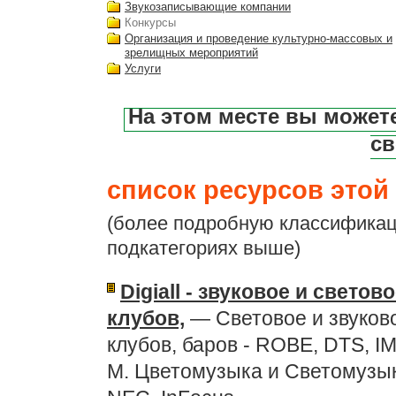
Звукозаписывающие компании
Конкурсы
Организация и проведение культурно-массовых и
зрелищных мероприятий
Услуги
На этом месте вы может
св
список ресурсов этой 
(более подробную классификац
подкатегориях выше)
Digiall - звуковое и свето
клубов,
— Световое и звуково
клубов, баров - ROBE, DTS, I
M. Цветомузыка и Светомузык