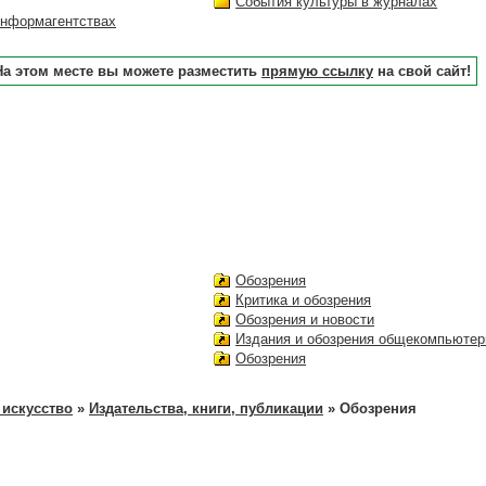
События культуры в журналах
информагентствах
На этом месте вы можете разместить
прямую ссылку
на свой сайт!
Обозрения
Критика и обозрения
Обозрения и новости
Издания и обозрения общекомпьюте
Обозрения
 искусство
»
Издательства, книги, публикации
» Обозрения