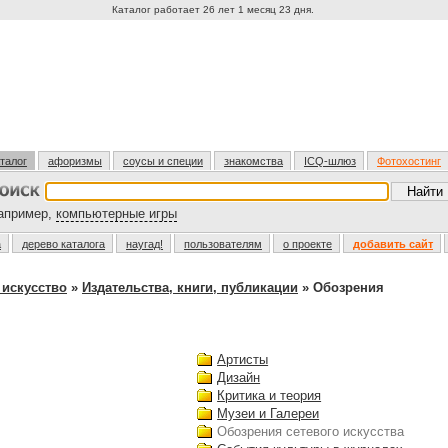
Каталог работает 26 лет 1 месяц 23 дня.
талог
афоризмы
соусы и специи
знакомства
ICQ-шлюз
Фотохостинг
пример,
компьютерные игры
а
дерево каталога
наугад!
пользователям
о проекте
добавить сайт
 искусство
»
Издательства, книги, публикации
» Обозрения
Артисты
Дизайн
Критика и теория
Музеи и Галереи
Обозрения сетевого искусства