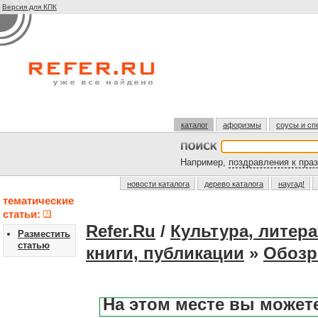
Версия для КПК
каталог
афоризмы
соусы и сп
Например,
поздравления к пра
новости каталога
дерево каталога
наугад!
тематические
статьи:
Refer.Ru
/
Культура, литера
Разместить
статью
книги, публикации
»
Обозр
На этом месте вы может