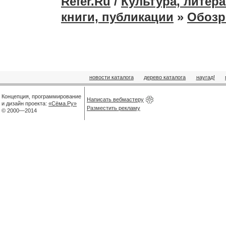
Refer.Ru
/
Культура, литера
книги, публикации
»
Обозр
новости каталога
дерево каталога
наугад!
Концепция, программирование
Написать вебмастеру
и дизайн проекта:
«Сёма.Ру»
Разместить рекламу
© 2000—2014