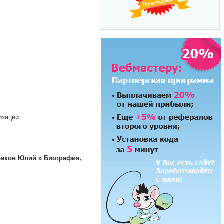
изации
аков Юлий
» Биография,