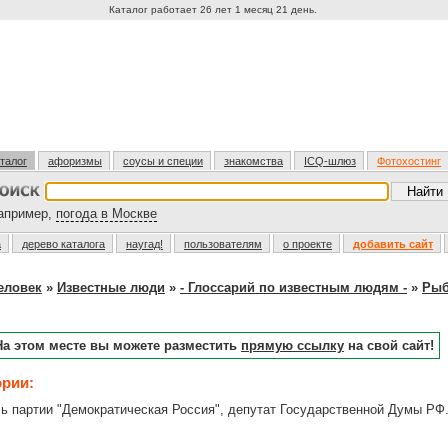
Каталог работает 26 лет 1 месяц 21 день.
талог
афоризмы
соусы и специи
знакомства
ICQ-шлюз
Фотохостинг
пример,
погода в Москве
а
дерево каталога
наугад!
пользователям
о проекте
добавить сайт
еловек
»
Известные люди
»
- Глоссарий по известным людям -
»
Рыб
На этом месте вы можете разместить
прямую ссылку
на свой сайт!
ории:
 партии "Демократическая Россия", депутат Государственной Думы РФ