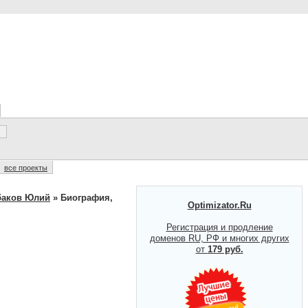
все проекты
аков Юлий
» Биография,
Optimizator.Ru
Регистрация и продление
доменов RU, РФ и многих других
от
179 руб.
.