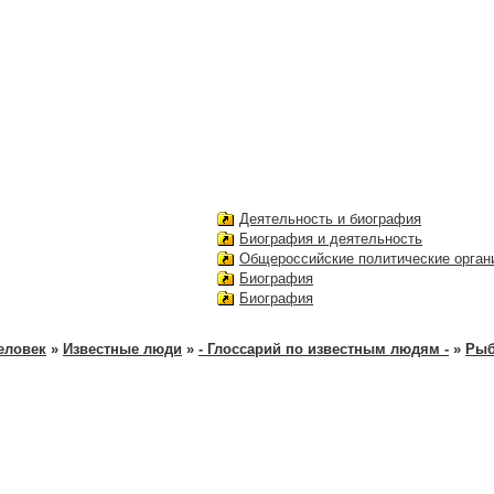
Деятельность и биография
Биография и деятельность
Общероссийские политические орган
Биография
Биография
еловек
»
Известные люди
»
- Глоссарий по известным людям -
»
Рыб