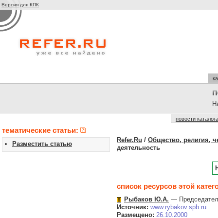
Версия для КПК
ка
На
новости каталог
тематические статьи:
Refer.Ru
/
Общество, религия, ч
Разместить статью
деятельность
список ресурсов этой катег
Рыбаков Ю.А.
— Председатель
Источник:
www.rybakov.spb.ru
Размещено:
26.10.2000