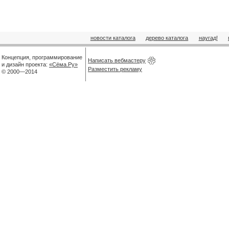
новости каталога
дерево каталога
наугад!
Концепция, программирование
Написать вебмастеру
и дизайн проекта:
«Сёма.Ру»
Разместить рекламу
© 2000—2014