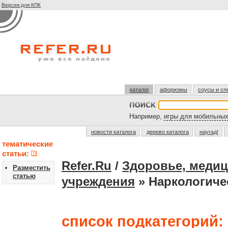
Версия для КПК
каталог
афоризмы
соусы и сп
Например,
игры для мобильны
новости каталога
дерево каталога
наугад!
тематические
статьи:
Refer.Ru
/
Здоровье, медиц
Разместить
статью
учреждения
» Наркологиче
список подкатегорий: