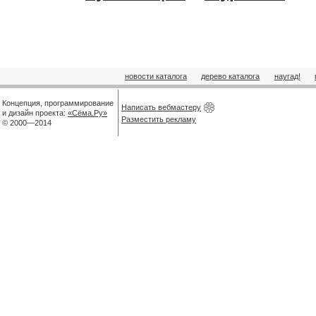
новости каталога
дерево каталога
наугад!
Концепция, программирование
Написать вебмастеру
и дизайн проекта:
«Сёма.Ру»
Разместить рекламу
© 2000—2014