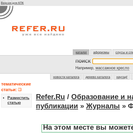
Версия для КПК
каталог
афоризмы
соусы и сп
Например,
массажное кресло
новости каталога
дерево каталога
наугад!
тематические
статьи:
Refer.Ru
/
Образование и н
Разместить
статью
публикации
»
Журналы
» Ф
На этом месте вы может