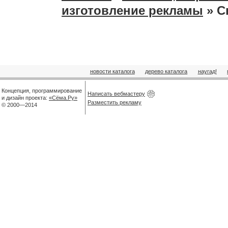
изготовление рекламы
» С
новости каталога
дерево каталога
наугад!
Концепция, программирование
Написать вебмастеру
и дизайн проекта:
«Сёма.Ру»
Разместить рекламу
© 2000—2014