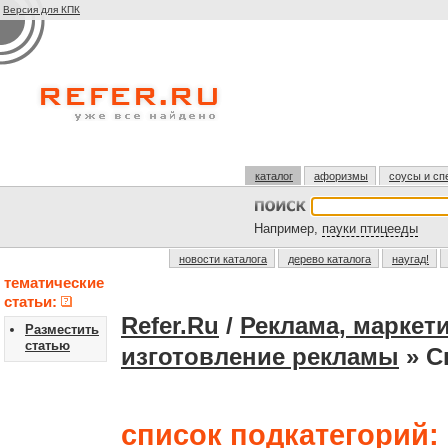
Версия для КПК
каталог
афоризмы
соусы и сп
Например,
пауки птицееды
новости каталога
дерево каталога
наугад!
тематические
статьи:
Refer.Ru
/
Реклама, маркети
Разместить
статью
изготовление рекламы
» С
список подкатегорий: