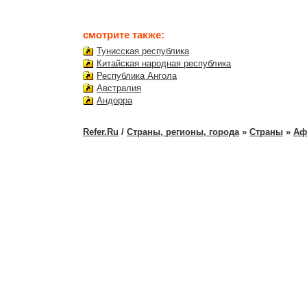
смотрите также:
Тунисская республика
Китайская народная республика
Республика Ангола
Австралия
Андорра
Refer.Ru
/
Страны, регионы, города
»
Страны
»
Аф