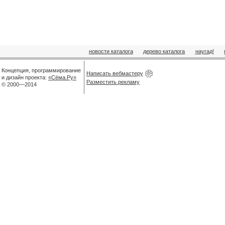
новости каталога
дерево каталога
наугад!
Концепция, программирование
Написать вебмастеру
и дизайн проекта:
«Сёма.Ру»
Разместить рекламу
© 2000—2014